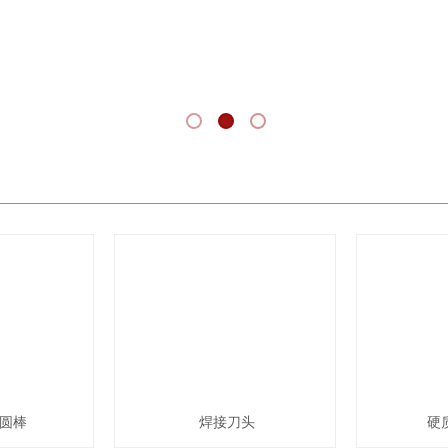
圆棒
焊接刀头
硬